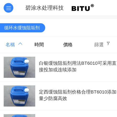
碧涂水处理科技
循环水缓蚀阻垢剂
名稱
時間
價格
篩選
白银缓蚀阻垢剂用法BT6010可采用直
接投加或连续添加
定西缓蚀阻垢剂价格合理BT6010添加
量少防腐高效